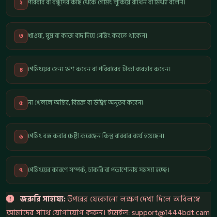
পরিবার বা বন্ধুদের কাছ থেকে গেমিং লুকিয়ে রাখেন বা মিথ্যা বলেন।
২
খাওয়া, ঘুম বা কাজ বাদ দিয়ে গেমিং করতে থাকেন।
৩
গেমিংয়ের জন্য ঋণ করেন বা পরিবারের টাকা ব্যবহার করেন।
৪
না খেললে অস্থির, বিরক্ত বা উদ্বিগ্ন অনুভব করেন।
৫
গেমিং বন্ধ করার চেষ্টা করেছেন কিন্তু বারবার ব্যর্থ হয়েছেন।
৬
গেমিংয়ের কারণে সম্পর্ক, চাকরি বা পড়াশোনায় সমস্যা হচ্ছে।
৭
জরুরি সাহায্য:
উপরের যেকোনো লক্ষণ দেখা দিলে অবিলম্বে
আমাদের সাথে যোগাযোগ করুন। ইমেইল:
support@1444bdt.cam