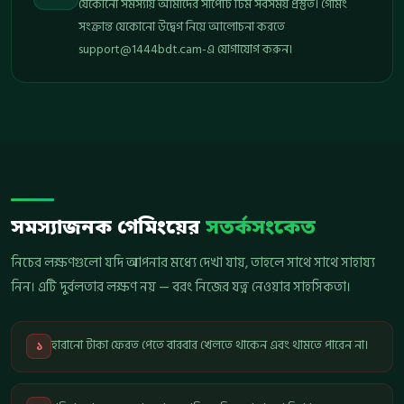
যেকোনো সমস্যায় আমাদের সাপোর্ট টিম সবসময় প্রস্তুত। গেমিং
সংক্রান্ত যেকোনো উদ্বেগ নিয়ে আলোচনা করতে
support@1444bdt.cam-
এ যোগাযোগ করুন।
সমস্যাজনক গেমিংয়ের
সতর্কসংকেত
নিচের লক্ষণগুলো যদি আপনার মধ্যে দেখা যায়, তাহলে সাথে সাথে সাহায্য
নিন। এটি দুর্বলতার লক্ষণ নয় — বরং নিজের যত্ন নেওয়ার সাহসিকতা।
হারানো টাকা ফেরত পেতে বারবার খেলতে থাকেন এবং থামতে পারেন না।
১