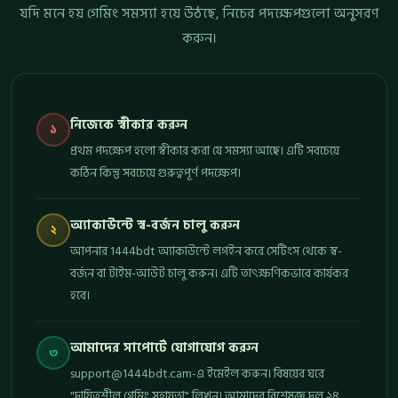
যদি মনে হয় গেমিং সমস্যা হয়ে উঠছে, নিচের পদক্ষেপগুলো অনুসরণ
করুন।
নিজেকে স্বীকার করুন
১
প্রথম পদক্ষেপ হলো স্বীকার করা যে সমস্যা আছে। এটি সবচেয়ে
কঠিন কিন্তু সবচেয়ে গুরুত্বপূর্ণ পদক্ষেপ।
অ্যাকাউন্টে স্ব-বর্জন চালু করুন
২
আপনার 1444bdt অ্যাকাউন্টে লগইন করে সেটিংস থেকে স্ব-
বর্জন বা টাইম-আউট চালু করুন। এটি তাৎক্ষণিকভাবে কার্যকর
হবে।
আমাদের সাপোর্টে যোগাযোগ করুন
৩
support@1444bdt.cam-
এ ইমেইল করুন। বিষয়ের ঘরে
"দায়িত্বশীল গেমিং সহায়তা" লিখুন। আমাদের বিশেষজ্ঞ দল ২৪