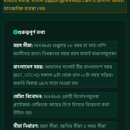
ব্যবহার করছে, তাহলে
support@1444bdt.cam-
এ জানান। আমরা
তাৎক্ষণিক ব্যবস্থা নেব।
গুরুত্বপূর্ণ তথ্য
বয়স সীমা:
1444bdt শুধুমাত্র ১৮ বছর বা তার বেশি
বয়সীদের জন্য। নিবন্ধনের সময় বয়স যাচাই বাধ্যতামূলক।
বাংলাদেশ সময়:
আমাদের সাপোর্ট টিম বাংলাদেশ সময়
(BST, UTC+6) সকাল ৯টা থেকে রাত ১১টা পর্যন্ত সক্রিয়।
জরুরি বিষয়ে ২৪/৭ সাড়া দেওয়া হয়।
গেমিং বিনোদন:
1444bdt একটি বিনোদনমূলক
প্ল্যাটফর্ম। গেমিংকে আয়ের উৎস হিসেবে বিবেচনা করা
উচিত নয়।
সীমা নির্ধারণ:
জমা সীমা, ক্ষতির সীমা ও সময় সীমা