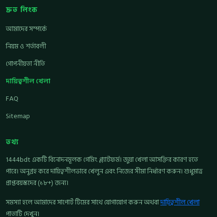
দ্রুত লিংক
আমাদের সম্পর্কে
নিয়ম ও শর্তাবলী
গোপনীয়তা নীতি
দায়িত্বশীল খেলা
FAQ
Sitemap
তথ্য
1444bdt একটি বিনোদনমূলক গেমিং প্ল্যাটফর্ম। জুয়া খেলা আসক্তির কারণ হতে
পারে। অনুগ্রহ করে দায়িত্বশীলভাবে খেলুন এবং নিজের সীমা নির্ধারণ করুন। শুধুমাত্র
প্রাপ্তবয়স্কদের (১৮+) জন্য।
সমস্যা হলে আমাদের সাপোর্ট টিমের সাথে যোগাযোগ করুন অথবা
দায়িত্বশীল খেলা
পাতাটি দেখুন।