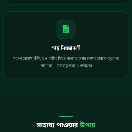
স্পষ্ট নিয়মাবলী
সকল বোনাস, উইথড্র ও গেমিং নিয়ম সহজ বাংলায় লেখা। কোনো লুকানো
শর্ত নেই — সবকিছু স্বচ্ছ ও পরিষ্কার।
সাহায্য পাওয়ার
উপায়