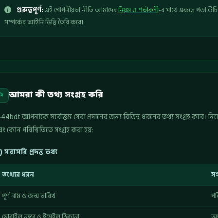
গুরুত্বপূর্ণ:
এই গোপনীয়তা নীতি আমাদের
নিয়ম ও শর্তাবলী
-র সাথে একত্রে পড়া 
সম্পর্কের আইনি ভিত্তি তৈরি করে।
আমরা কী তথ্য সংগ্রহ করি
২
444bdt আপনাকে সর্বোত্তম সেবা প্রদানের জন্য বিভিন্ন ধরনের তথ্য সংগ্রহ করে। ন
ং কোন পরিস্থিতিতে সংগ্রহ করা হয়:
 সরাসরি প্রদত্ত তথ্য
তথ্যের ধরন
সং
পূর্ণ নাম ও জন্ম তারিখ
পর
মোবাইল নম্বর ও ইমেইল ঠিকানা
অ্