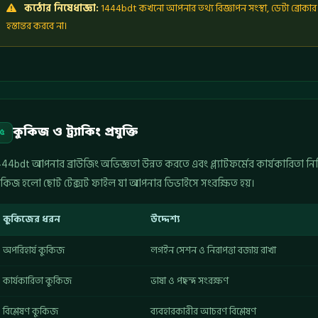
কঠোর নিষেধাজ্ঞা:
1444bdt কখনো আপনার তথ্য বিজ্ঞাপন সংস্থা, ডেটা ব্রোকার বা অ
হস্তান্তর করবে না।
কুকিজ ও ট্র্যাকিং প্রযুক্তি
৫
44bdt আপনার ব্রাউজিং অভিজ্ঞতা উন্নত করতে এবং প্ল্যাটফর্মের কার্যকারিতা নিশ্
ুকিজ হলো ছোট টেক্সট ফাইল যা আপনার ডিভাইসে সংরক্ষিত হয়।
কুকিজের ধরন
উদ্দেশ্য
অপরিহার্য কুকিজ
লগইন সেশন ও নিরাপত্তা বজায় রাখা
কার্যকারিতা কুকিজ
ভাষা ও পছন্দ সংরক্ষণ
বিশ্লেষণ কুকিজ
ব্যবহারকারীর আচরণ বিশ্লেষণ