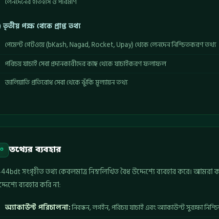
লেনদেনের ইতিহাস ও পরিমাণ
 তৃতীয় পক্ষ থেকে প্রাপ্ত তথ্য
পেমেন্ট গেটওয়ে (bKash, Nagad, Rocket, Upay) থেকে লেনদেন নিশ্চিতকরণ তথ্য
পরিচয় যাচাই সেবা প্রদানকারীদের কাছ থেকে যাচাইকরণ ফলাফল
জালিয়াতি প্রতিরোধ সেবা থেকে ঝুঁকি মূল্যায়ন তথ্য
তথ্যের ব্যবহার
৩
444bdt সংগৃহীত তথ্য কেবলমাত্র নিম্নলিখিত বৈধ উদ্দেশ্যে ব্যবহার করে। আমর
্দেশ্যে ব্যবহার করি না:
অ্যাকাউন্ট পরিচালনা:
নিবন্ধন, লগইন, পরিচয় যাচাই এবং অ্যাকাউন্ট সুরক্ষা নিশ্