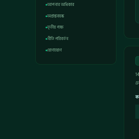
আপনার অধিকার
অপ্রাপ্তবয়স্ক
তৃতীয় পক্ষ
নীতি পরিবর্তন
যোগাযোগ
1
এব
ক)