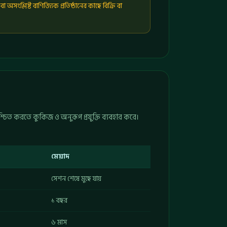
সংশ্লিষ্ট বাণিজ্যিক প্রতিষ্ঠানের কাছে বিক্রি বা
চিত করতে কুকিজ ও অনুরূপ প্রযুক্তি ব্যবহার করে।
মেয়াদ
সেশন শেষে মুছে যায়
১ বছর
৬ মাস